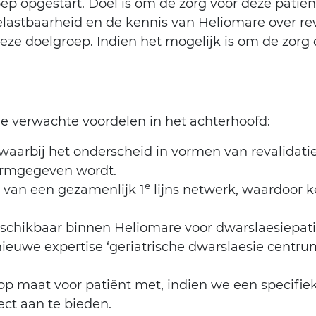
roep opgestart. Doel is om de zorg voor deze pat
astbaarheid en de kennis van Heliomare over reva
e doelgroep. Indien het mogelijk is om de zorg di
nde verwachte voordelen in het achterhoofd:
waarbij het onderscheid in vormen van revalidatie
vormgegeven wordt.
e
n van een gezamenlijk 1
lijns netwerk, waardoor k
eschikbaar binnen Heliomare voor dwarslaesiepat
ieuwe expertise ‘geriatrische dwarslaesie centru
op maat voor patiënt met, indien we een specifie
ct aan te bieden.