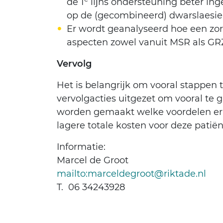
de 1
lijns ondersteuning beter i
op de (gecombineerd) dwarslaesie 
Er wordt geanalyseerd hoe een zor
aspecten zowel vanuit MSR als 
Vervolg
Het is belangrijk om vooral stappen
vervolgacties uitgezet om vooral te 
worden gemaakt welke voordelen er da
lagere totale kosten voor deze patië
Informatie:
Marcel de Groot
mailto:marceldegroot@riktade.nl
T. 06 34243928