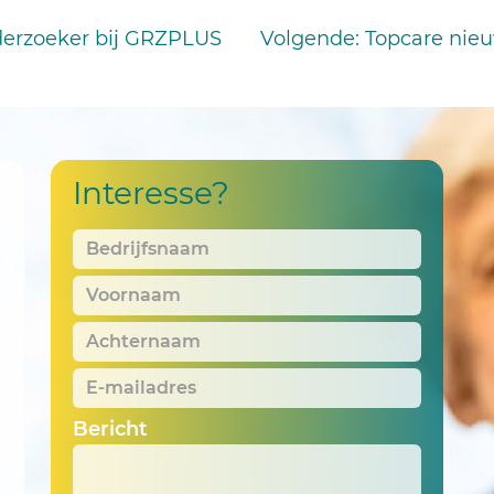
nderzoeker bij GRZPLUS
Volgende
: Topcare nie
Interesse?
Bedrijfsnaam
*
Voornaam
*
Achternaam
*
E-
mailadres
*
Bericht