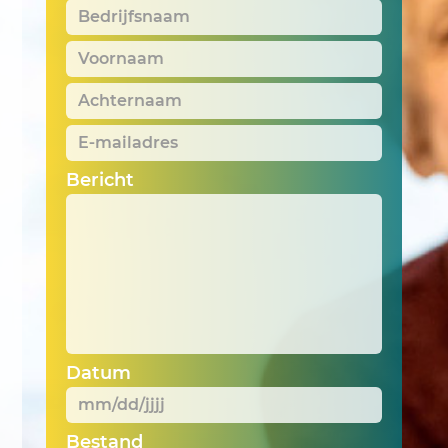
Bedrijfsnaam
*
Voornaam
*
Achternaam
*
E-
mailadres
*
Bericht
Datum
MM
Bestand