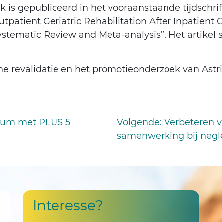
ek is gepubliceerd in het vooraanstaande tijdschri
Outpatient Geriatric Rehabilitation After Inpatient G
Systematic Review and Meta-analysis”. Het artikel 
e revalidatie en het promotieonderzoek van Astri
trum met PLUS 5
Volgende
: Verbeteren v
samenwerking bij neglec
Interesse?