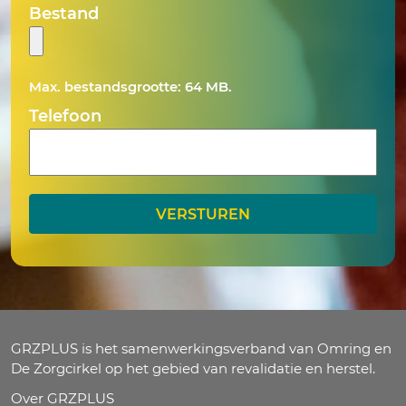
MM
Bestand
slash
DD
slash
Max. bestandsgrootte: 64 MB.
JJJJ
Telefoon
GRZPLUS is het samenwerkingsverband van Omring en
De Zorgcirkel op het gebied van revalidatie en herstel.
Over GRZPLUS