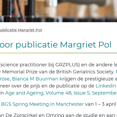
blicatie Margriet Pol
oor publicatie Margriet Pol
(
science practitioner bij GRZPLUS)
en de andere 
emorial Prize van de British Geriatrics Society.
röse
,
Bianca M Buurman k
rijgen de prestigieuze
eer over de prijs en de publicatie op de
Linkedin
 in
Age and Ageing, Volume 48, Issue 5, Septembe
e
BGS Spring Meeting in Manchester
van 1 – 3 apri
van De Zorgcirkel en Omring aan de studie en aan