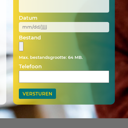
Datum
MM
Bestand
slash
DD
Max. bestandsgrootte: 64 MB.
slash
JJJJ
Telefoon