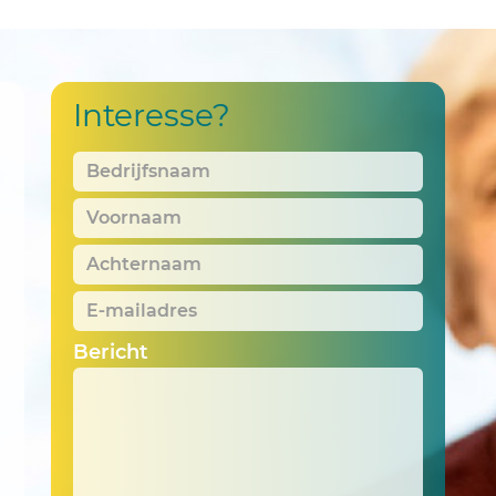
Interesse?
Bedrijfsnaam
*
Voornaam
*
Achternaam
*
E-
mailadres
*
Bericht