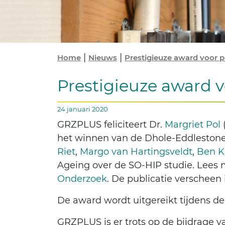
|
|
Home
Nieuws
Prestigieuze award voor pu
Prestigieuze award v
24 januari 2020
GRZPLUS feliciteert Dr.
Margriet Pol
het winnen van de Dhole-Eddlestone M
Riet
,
Margo van Hartingsveldt
,
Ben K
Ageing over de SO-HIP studie. Lees m
Onderzoek
. De publicatie verscheen
De award wordt uitgereikt tijdens d
GRZPLUS is er trots op de bijdrage 