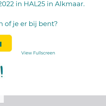
2022 in HAL25 in Alkmaar.
n of je er bij bent?
View Fullscreen
Ga
naar
de
PDF
inhoud