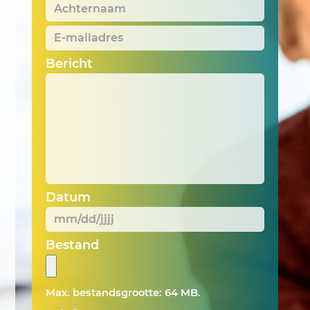
Achternaam
*
E-
mailadres
*
Bericht
Datum
MM
Bestand
slash
DD
Max. bestandsgrootte: 64 MB.
slash