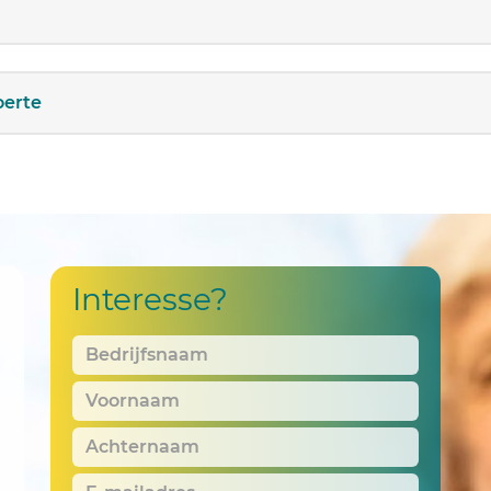
oerte
Interesse?
Bedrijfsnaam
*
Voornaam
*
Achternaam
*
E-