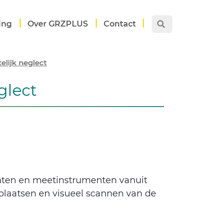
ing
Over GRZPLUS
Contact
elijk neglect
glect
enten en meetinstrumenten vanuit
plaatsen en visueel scannen van de