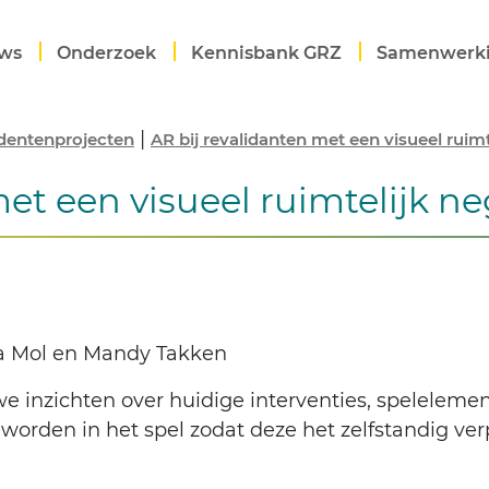
ws
Onderzoek
Kennisbank GRZ
Samenwerk
|
dentenprojecten
AR bij revalidanten met een visueel ruimt
et een visueel ruimtelijk ne
ra Mol en Mandy Takken
 inzichten over huidige interventies, spelelem
orden in het spel zodat deze het zelfstandig ver