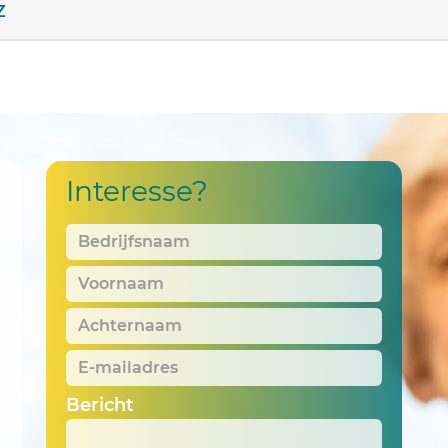
Z
Interesse?
Bedrijfsnaam
*
Voornaam
*
Achternaam
*
E-
mailadres
*
Bericht