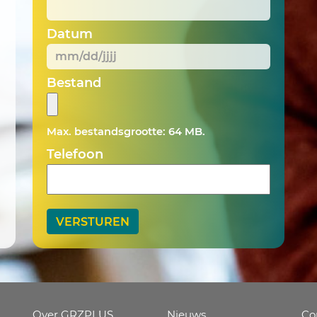
Datum
MM
Bestand
slash
DD
Max. bestandsgrootte: 64 MB.
slash
JJJJ
Telefoon
Over GRZPLUS
Nieuws
Co