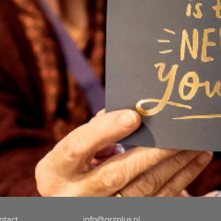
ntact
info@grzplus.nl