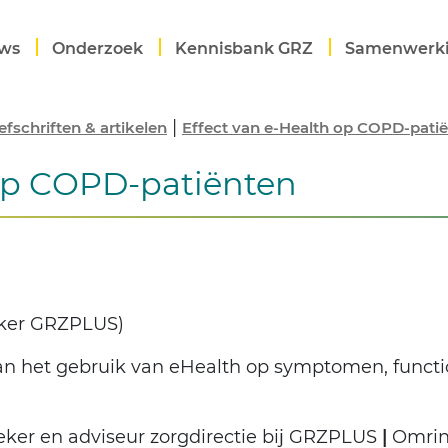
ws
Onderzoek
Kennisbank GRZ
Samenwerk
|
efschriften & artikelen
Effect van e-Health op COPD-pati
 op COPD-patiënten
eker GRZPLUS)
van het gebruik van eHealth op symptomen, funct
eker en adviseur zorgdirectie bij GRZPLUS
|
Omrin