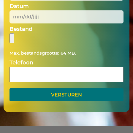
Datum
MM
Bestand
slash
DD
slash
Max. bestandsgrootte: 64 MB.
JJJJ
Telefoon