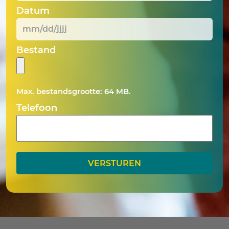
Datum
MM
Bestand
slash
DD
slash
Max. bestandsgrootte: 64 MB.
JJJJ
Telefoon