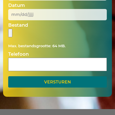
Datum
MM
Bestand
slash
DD
slash
Max. bestandsgrootte: 64 MB.
JJJJ
Telefoon