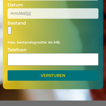
Datum
MM
Bestand
slash
DD
slash
Max. bestandsgrootte: 64 MB.
JJJJ
Telefoon