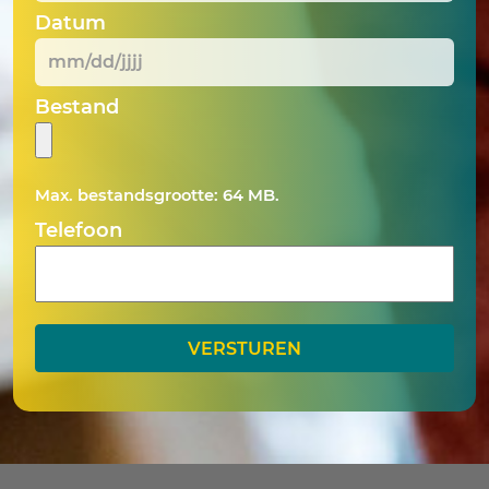
Datum
MM
Bestand
slash
DD
slash
Max. bestandsgrootte: 64 MB.
JJJJ
Telefoon