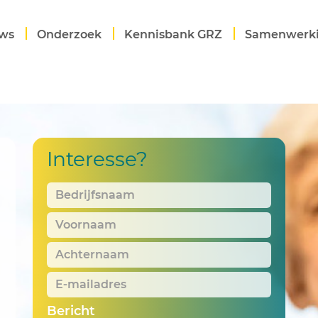
ws
Onderzoek
Kennisbank GRZ
Samenwerk
Interesse?
Bedrijfsnaam
*
Voornaam
*
Achternaam
*
E-
mailadres
*
Bericht