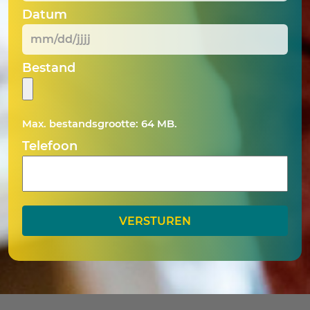
Datum
MM
Bestand
slash
DD
slash
Max. bestandsgrootte: 64 MB.
JJJJ
Telefoon