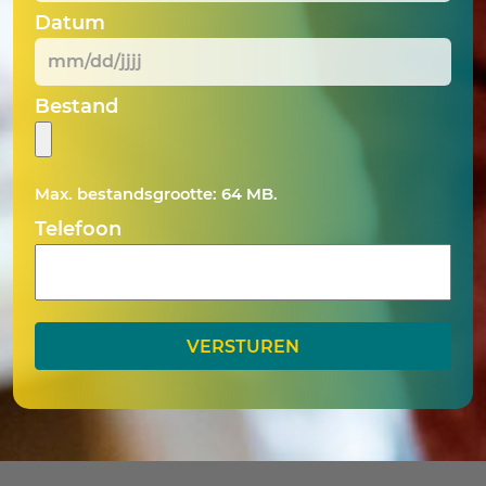
Datum
MM
Bestand
slash
DD
slash
Max. bestandsgrootte: 64 MB.
JJJJ
Telefoon