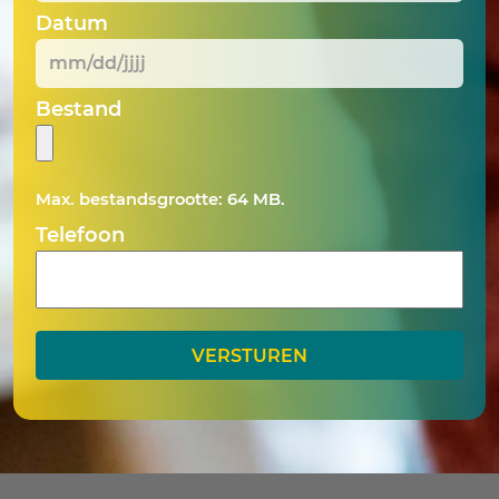
Datum
MM
Bestand
slash
DD
slash
Max. bestandsgrootte: 64 MB.
JJJJ
Telefoon