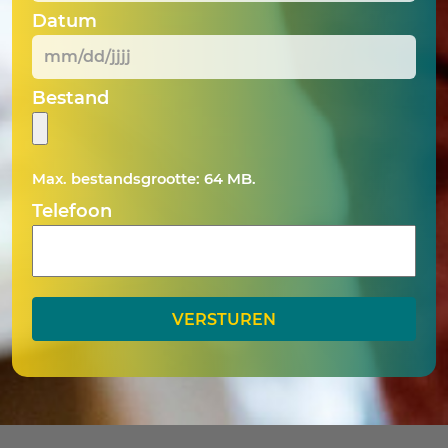
Datum
MM
Bestand
slash
DD
slash
Max. bestandsgrootte: 64 MB.
JJJJ
Telefoon