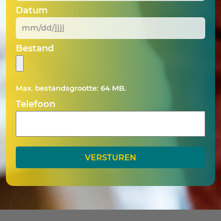
Datum
MM
Bestand
slash
DD
slash
Max. bestandsgrootte: 64 MB.
JJJJ
Telefoon