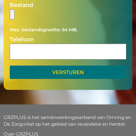
MM
Bestand
slash
DD
slash
Max. bestandsgrootte: 64 MB.
JJJJ
Telefoon
GRZPLUS is het samenwerkingsverband van Omring en
De Zorgcirkel op het gebied van revalidatie en herstel.
Over GRZPLUS